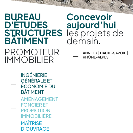
BUREAU
Concevoir
D'ÉTUDES
aujourd’hui
STRUCTURES
les projets de
BÂTIMENT
demain.
PROMOTEUR
ANNECY | HAUTE-SAVOIE |
IMMOBILIER
RHÔNE-ALPES
INGÉNIERIE
GÉNÉRALE ET
ÉCONOMIE DU
BÂTIMENT
AMÉNAGEMENT
FONCIER ET
PROMOTION
IMMOBILIÈRE
MAÎTRISE
D'OUVRAGE