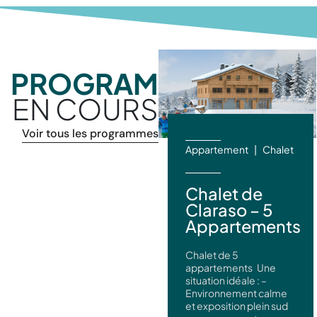
PROGRAMMES
EN COURS
Voir tous les programmes
Appartement
Chalet
Chalet de
Claraso – 5
Appartements
Chalet de 5
appartements Une
situation idéale : –
Environnement calme
et exposition plein sud