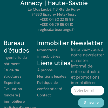
Annecy | Haute-Savoie
Le Clos Laubé, 118 Rte de Poisy
74330 Epagny Metz-Tessy
+(33) 04 50 22 18 99
+(33) 06 79 86 01 10
reglesdart@orange.fr
Bureau
Immobilier
Newsletter
d'études
Inscrivez-vous à
Promotions
notre newsletter
immobilières
Ingénierie du
et restez
Liens utiles
bâtiment
informé de
Étude de
À propos
notre actualité
structures
Mentions légales
et promotions
Expertise
Politique de
immobilières
Évaluation
confidentialité
foncière |
Contact
immobilière
S'inscrire
Maîtrise d'ouvrage